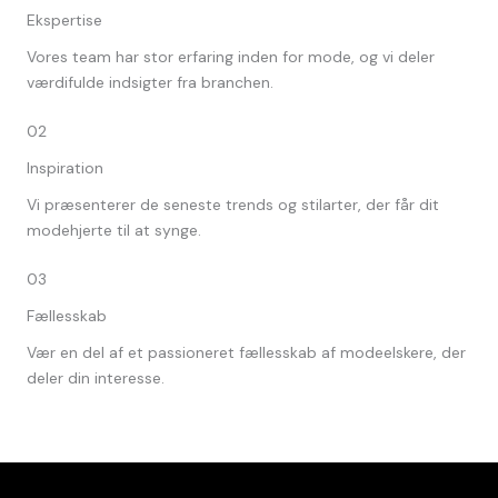
Ekspertise
Vores team har stor erfaring inden for mode, og vi deler
værdifulde indsigter fra branchen.
02
Inspiration
Vi præsenterer de seneste trends og stilarter, der får dit
modehjerte til at synge.
03
Fællesskab
Vær en del af et passioneret fællesskab af modeelskere, der
deler din interesse.