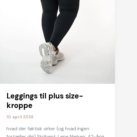
Leggings til plus size-
kroppe
10. april 2026
hvad der faktisk virker (og hvad ingen
fortæller dig) Skribent: Lene Nielsen, 42-årig