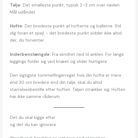
Talje:
Det smalleste punkt, typisk 2–3 cm over navlen.
Mål udåndet.
Hofte:
Det bredeste punkt af hofterne og ballerne. Stil
dig foran et spejl – det bredeste punkt sidder ikke altid
der, du forventer.
Inderbenslængde:
Fra skridtet ned til anklen. For lange
leggings folder sig ved knæet og slider hurtigere.
Den vigtigste tommelfingerregel: hvis din hofte er mere
end 30 cm bredere end din talje, skal du altid
størrelsesbestille efter hoften. Taljen strækker sig. Hoften
har ikke samme råderum.
Det du skal kigge efter
og det du kan ignorere
Waistband-bredden er vigtigere end størrelsen