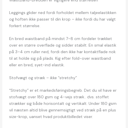
Leggings glider ned fordi forholdet mellem taljeelastikken
og hoften ikke passer til din krop – ikke fordi du har valgt
forkert størrelse.
En bred waistband på mindst 7–8 cm fordeler trækket
over en større overflade og sidder stabilt. En smal elastik
på 3–4 cm ruller ned, fordi den ikke har kontaktflade nok
til at holde sig på plads. Kig efter fold-over waistband
eller en bred, syet-ind elastik.
Stofvægt og stræk – ikke “stretchy”
“Stretchy” er et markedsføringsbegreb. Det du vil have er
stofvægt over 180 gsm og 4-vejs stræk.. dvs. stoffet
strækker sig både horisontalt og vertikalt. Under 180 gsm
vil næsten altid blive gennemsigtigt ved stræk på en plus
size-krop, uanset hvad produktbilledet viser.