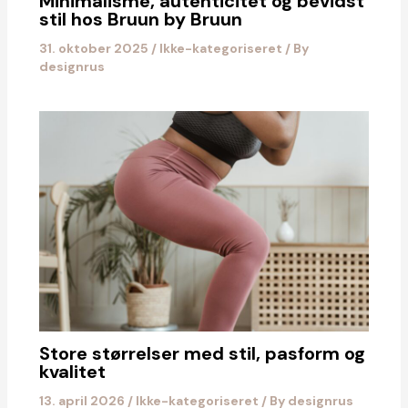
Minimalisme, autenticitet og bevidst
stil hos Bruun by Bruun
31. oktober 2025
/
Ikke-kategoriseret
/ By
designrus
Store størrelser med stil, pasform og
kvalitet
13. april 2026
/
Ikke-kategoriseret
/ By
designrus